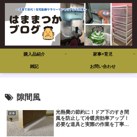
購入品紹介
家事×育児
雑記
お問い合わせ
隙間風
光熱費の節約に！ドア下のすき間
家事
風を防止して冷暖房効率アップ！
必要な道具と実際の作業を丁寧に
ご紹介！