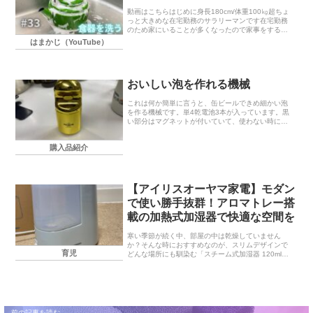
動画はこちらはじめに身長180cm/体重100㎏超ちょ
っと大きめな在宅勤務のサラリーマンです在宅勤務
のため家にいることが多くなったので家事をするよ
うに。家事ってほんと大変。。。仕事に育児、家事
はまかじ（YouTube）
と毎日忙しい中、心地よいアイテムが生活を豊かに
す...
おいしい泡を作れる機械
これは何か簡単に言うと、缶ビールできめ細かい泡
を作る機械です。単4乾電池3本が入っています。黒
い部分はマグネットが付いていて、使わない時に冷
蔵庫にでも付けておく為のものです。まず、缶ビー
ルのタブを開けます。そしてこの機械の登場。背面
購入品紹介
がこのよ...
【アイリスオーヤマ家電】モダン
で使い勝手抜群！アロマトレー搭
載の加熱式加湿器で快適な空間を
寒い季節が続く中、部屋の中は乾燥していません
か？そんな時におすすめなのが、スリムデザインで
育児
どんな場所にも馴染む「スチーム式加湿器 120ml
AHM-H12B-C」です。今回はその魅力をご紹介いた
します。デザインまず、デザインに注目です。ス...