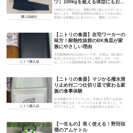
ツ）100kgを超える体型にもおス
スメできる理由４選！
UNIQLOで購入した、運動の時に使えるズボンをご
紹介します。特徴①足首部分が締まってる足の短い
購入品紹介
筆者には想像以上にありがたい。運動してズボンが
下がってきてしまうことってあると思いますが、そ
うなった時でも、足首部分が閉まっていると、裾を
ひきず...
【ニトリの食器】在宅ワーカーの
味方！耐熱性抜群のBK角皿が家
族にやさしい理由
在宅勤務歴4年の2児のパパです。今回は、我が家の
生活に欠かせないアイテムをご紹介します。それ
ニトリ購入品
は、ニトリの高耐熱角皿 BK（商品番号: 8902367）
です。ブラックでおしゃれにキッチンを演出まず、
このBK角皿の特徴は、ブラックの洗練されたデ...
【ニトリの食器】マジかる撥水滑
り止め付二つ仕切り皿で変わる家
族の食事体験
在宅勤務のサラリーマンが、子供2人を育てる生活に
役立つ新たなキッチンアイテムを見つけました。そ
ニトリ購入品
のアイテムこそ、「マジかる撥水滑り止め付二つ仕
切り皿(ライトグレー)」この記事では、商品の特徴
と、筆者の生活スタイルとの相性に焦点を当ててご
紹介し...
【一生もの】長く使える！野田琺
瑯のアムケトル