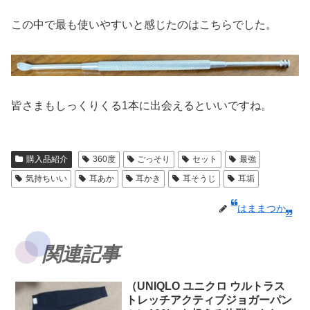
この中で最も使いやすいと感じたのはこちらでした。
皆さまもしっくりくる1本に出会えるといいですね。
購入品紹介
360度
ごっそり
セット
最強
気持ちいい
耳あか
耳かき
耳そうじ
耳垢
はままつか
関連記事
（UNIQLO ユニクロ ウルトラス
トレッチアクティブジョガーパン