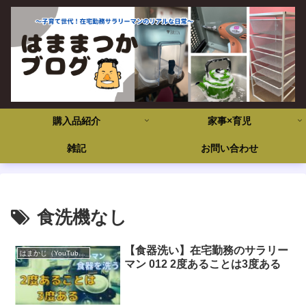
購入品紹介
家事×育児
雑記
お問い合わせ
食洗機なし
【食器洗い】在宅勤務のサラリー
はまかじ（YouTube）
マン 012 2度あることは3度ある