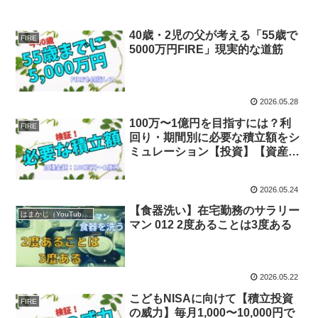
40歳・2児の父が考える「55歳で
FIRE
5000万円FIRE」現実的な道筋
2026.05.28
100万〜1億円を目指すには？利
FIRE
回り・期間別に必要な積立額をシ
ミュレーション【投資】【資産形
成】【FIRE】
2026.05.24
【食器洗い】在宅勤務のサラリー
はまかじ（YouTube）
マン 012 2度あることは3度ある
2026.05.22
こどもNISAに向けて【積立投資
FIRE
の威力】毎月1,000〜10,000円で