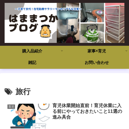
購入品紹介
家事×育児
雑記
お問い合わせ
旅行
育児休業開始直前！育児休業に入
育児
る前にやっておきたいこと11選の
進み具合