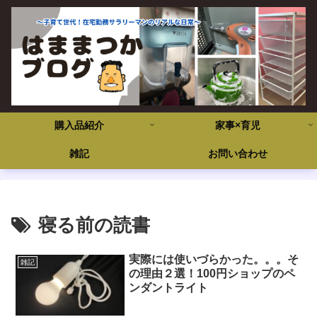
購入品紹介
家事×育児
雑記
お問い合わせ
寝る前の読書
実際には使いづらかった。。。そ
雑記
の理由２選！100円ショップのペ
ンダントライト