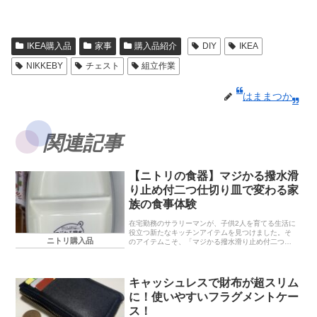
IKEA購入品
家事
購入品紹介
DIY
IKEA
NIKKEBY
チェスト
組立作業
はままつか
関連記事
【ニトリの食器】マジかる撥水滑
り止め付二つ仕切り皿で変わる家
族の食事体験
在宅勤務のサラリーマンが、子供2人を育てる生活に
役立つ新たなキッチンアイテムを見つけました。そ
ニトリ購入品
のアイテムこそ、「マジかる撥水滑り止め付二つ仕
切り皿(ライトグレー)」この記事では、商品の特徴
と、筆者の生活スタイルとの相性に焦点を当ててご
紹介し...
キャッシュレスで財布が超スリム
に！使いやすいフラグメントケー
ス！