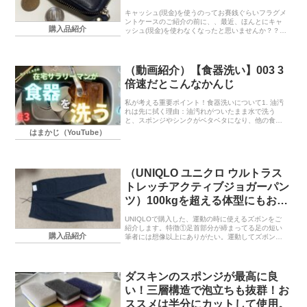
キャッシュ(現金)を使うのってお賽銭ぐらいフラグメ
ントケースのご紹介の前に、、最近、ほんとにキャ
購入品紹介
ッシュ(現金)を使わなくなったと思いませんか？？使
うタイミングとして思いつくのは、、、お賽銭ぐら
いですね！それと、ほんとに喉が渇いてどうしよう
も...
（動画紹介）【食器洗い】003 3
倍速だとこんなかんじ
私が考える重要ポイント！食器洗いについて1. 油汚
れは先に拭く理由：油汚れがついたまま水で洗う
と、スポンジやシンクがベタベタになり、他の食器
にも油が移るため。工夫：使用済みのキッチンペー
はまかじ（YouTube）
パーや新聞紙で軽く拭き取る。お湯（40℃前後）を
少し流...
（UNIQLO ユニクロ ウルトラス
トレッチアクティブジョガーパン
ツ）100kgを超える体型にもおス
スメできる理由４選！
UNIQLOで購入した、運動の時に使えるズボンをご
紹介します。特徴①足首部分が締まってる足の短い
購入品紹介
筆者には想像以上にありがたい。運動してズボンが
下がってきてしまうことってあると思いますが、そ
うなった時でも、足首部分が閉まっていると、裾を
ひきず...
ダスキンのスポンジが最高に良
い！三層構造で泡立ちも抜群！お
ススメは半分にカットして使用。