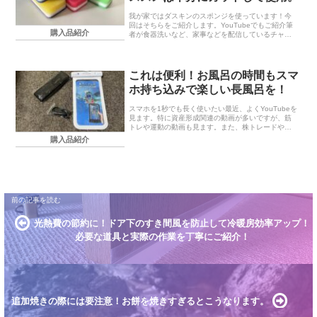
我が家ではダスキンのスポンジを使っています！今
回はそちらをご紹介します。YouTubeでもご紹介筆
購入品紹介
者が食器洗いなど、家事などを配信しているチャン
ネルはまかじでもこちらのスポンジを紹介していま
す！ぜひこちらもご覧ください。【食器洗い】在宅
勤務...
これは便利！お風呂の時間もスマ
ホ持ち込みで楽しい長風呂を！
スマホを1秒でも長く使いたい最近、よくYouTubeを
見ます。特に資産形成関連の動画が多いですが、筋
トレや運動の動画も見ます。また、株トレードや調
べ物をするのにスマホを利用します。このあたりの
購入品紹介
理由から、スマホを少しでも多くの時間利用したい
気...
光熱費の節約に！ドア下のすき間風を防止して冷暖房効率アップ！
必要な道具と実際の作業を丁寧にご紹介！
追加焼きの際には要注意！お餅を焼きすぎるとこうなります。