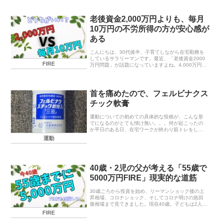
次女です。長女は小学2年生。8学年差です。家族が
増えて生活...
老後資金2,000万円よりも、毎月
10万円の不労所得の方が安心感が
ある
こんにちは、30代後半、子育てしながら在宅勤務を
しているサラリーマンです。最近、「老後資金2000
FIRE
万円問題」が話題になっていますよね。4,000万円と
も聞かれます。。「老後を安心して暮らすには、
2000万円の貯蓄が必要だ」と言われ、多くの人...
首を痛めたので、フェルビナクス
チック軟膏
運動についての初めての具体的な投稿が、こんな形
でになるのがとても情け無い。。。何が起こったの
か平日のある日、在宅ワークが終わり筋トレをしま
した。腹筋ローラーです。腹筋が昔からキライで、
運動
腹筋が弱いので、だらしないお腹となっています。
これはいか...
40歳・2児の父が考える「55歳で
5000万円FIRE」現実的な道筋
30歳ごろから投資を始め、リーマンショック後の上
昇相場、コロナショック、そしてコロナ明けの急回
復相場まで見てきました。現在40歳。子どもは2人。
住宅ローン、教育費、日々の生活費…。「独身時代
FIRE
のように全力で投資」というわけにはいきません。