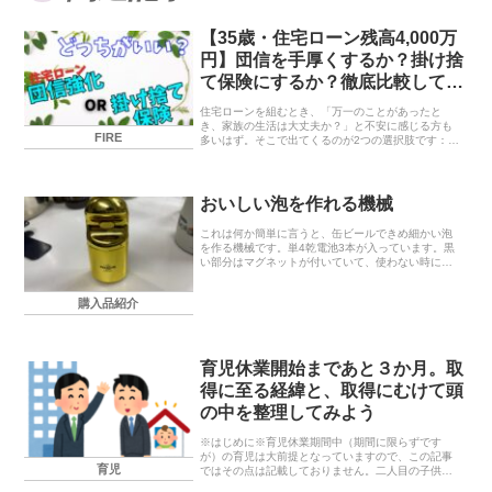
【35歳・住宅ローン残高4,000万
円】団信を手厚くするか？掛け捨
て保険にするか？徹底比較してみ
た
住宅ローンを組むとき、「万一のことがあったと
き、家族の生活は大丈夫か？」と不安に感じる方も
FIRE
多いはず。そこで出てくるのが2つの選択肢です：団
信（団体信用生命保険）に手厚く入る別で掛け捨て
の生命保険に入る今回は、35歳で住宅ローン残高
4,000...
おいしい泡を作れる機械
これは何か簡単に言うと、缶ビールできめ細かい泡
を作る機械です。単4乾電池3本が入っています。黒
い部分はマグネットが付いていて、使わない時に冷
蔵庫にでも付けておく為のものです。まず、缶ビー
ルのタブを開けます。そしてこの機械の登場。背面
購入品紹介
がこのよ...
育児休業開始まであと３か月。取
得に至る経緯と、取得にむけて頭
の中を整理してみよう
※はじめに※育児休業期間中（期間に限らずです
が）の育児は大前提となっていますので、この記事
育児
ではその点は記載しておりません。二人目の子供が
産まれました先日、二人目の子供が産まれました。